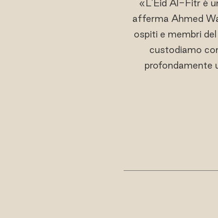
«L'Eid Al-Fitr è u
afferma Ahmed Wah
ospiti e membri de
custodiamo con o
profondamente um