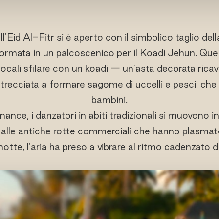
l'Eid Al-Fitr si è aperto con il simbolico taglio del
asformata in un palcoscenico per il Koadi Jehun. Que
ocali sfilare con un koadi — un'asta decorata ricava
recciata a formare sagome di uccelli e pesci, che 
bambini.
ance, i danzatori in abiti tradizionali si muovono in
 alle antiche rotte commerciali che hanno plasmato 
 notte, l'aria ha preso a vibrare al ritmo cadenzato 