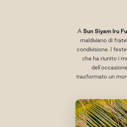
A
Sun Siyam Iru Fu
maldiviano di frate
condivisione. I fest
che ha riunito i m
dell'occasione
trasformato un mome