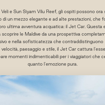
Veli e Sun Siyam Vilu Reef, gli ospiti possono ora 
do di un mezzo elegante e ad alte prestazioni, che 
loro ultima avventura acquatica: il Jet Car. Quest
ri a scoprire le Maldive da una prospettiva complet
ivo e nella sofisticatezza che contraddistinguono Ir
velocità, paesaggio e stile, il Jet Car cattura l'es
eare momenti indimenticabili per i viaggiatori che c
quanto l'emozione pura.