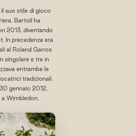
l suo stile di gioco
riera. Bartoli ha
don 2013, diventando
et. In precedenza era
ali al Roland Garros
n singolare e tre in
lizzava entrambe le
catrici tradizionali.
l 30 gennaio 2012,
nfo a Wimbledon.