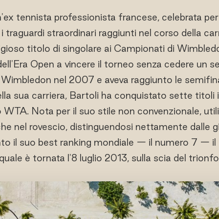
'ex tennista professionista francese, celebrata per i
 i traguardi straordinari raggiunti nel corso della car
tigioso titolo di singolare ai Campionati di Wimble
dell'Era Open a vincere il torneo senza cedere un s
 a Wimbledon nel 2007 e aveva raggiunto le semifin
la sua carriera, Bartoli ha conquistato sette titoli i
o WTA. Nota per il suo stile non convenzionale, uti
che nel rovescio, distinguendosi nettamente dalle gio
nto il suo best ranking mondiale — il numero 7 — i
quale è tornata l'8 luglio 2013, sulla scia del trio