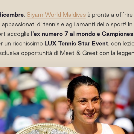
 dicembre
,
Siyam World Maldives
è pronta a offrir
i appassionati di tennis e agli amanti dello sport! I
sort accoglie
l'ex numero 7 al mondo e Campiones
er un ricchissimo
LUX Tennis Star Event
, con lezio
sclusiva opportunità di Meet & Greet con la leggen