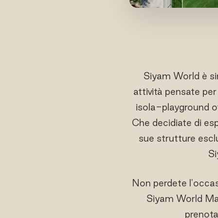
Siyam World è sin
attività pensate per
isola-playground off
Che decidiate di esp
sue strutture escl
Si
Non perdete l'occasi
Siyam World Maldi
prenotat