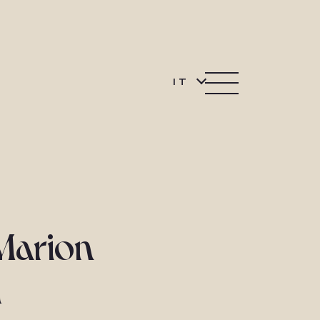
IT
Marion
d