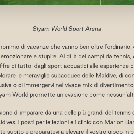
Siyam World Sport Arena
onimo di vacanze che vanno ben oltre l'ordinario, 
 emozionare e stupire. Al di là dei campi da tennis,
re di tutto: dagli sport acquatici alle esperienze cul
lorare le meraviglie subacquee delle Maldive, di conc
usive o di immergervi nel vivace mix di divertimento,
yam World promette un'evasione come nessun'alt
one di imparare da una delle più grandi del tennis e d
ves. I posti per le lezioni e i clinic con Marion Bart
e subito e preparatevi a elevare il vostro gioco in 