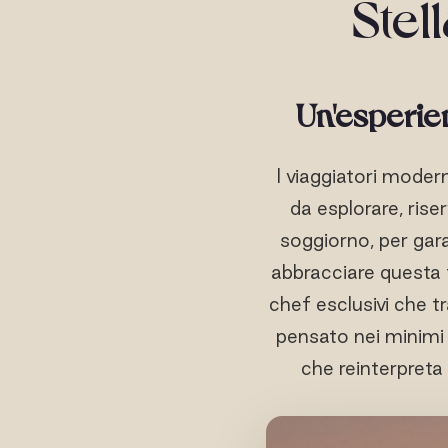
Stel
Un'esperien
I viaggiatori mode
da esplorare, rise
soggiorno, per gar
abbracciare questa 
chef esclusivi che t
pensato nei minimi d
che reinterpreta l