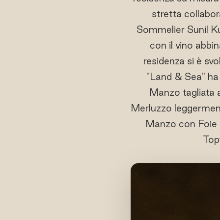
stretta collabo
Sommelier Sunil Ku
con il vino abbi
residenza si è svol
"Land & Sea" ha 
Manzo tagliata a
Merluzzo leggerment
Manzo con Foie G
Top