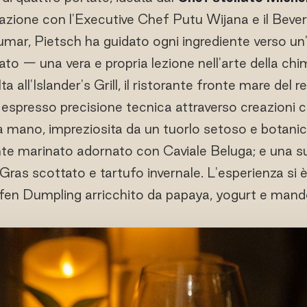
razione con l'Executive Chef Putu Wijana e il Be
mar, Pietsch ha guidato ogni ingrediente verso un
nato — una vera e propria lezione nell'arte della chim
ta all'Islander's Grill, il ristorante fronte mare del 
espresso precisione tecnica attraverso creazioni c
 mano, impreziosita da un tuorlo setoso e botaniche
e marinato adornato con Caviale Beluga; e una s
ras scottato e tartufo invernale. L'esperienza si 
fen Dumpling arricchito da papaya, yogurt e mando