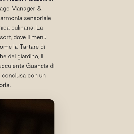
verage Manager &
'armonia sensoriale
ica culinaria. La
resort, dove il menu
ome la Tartare di
 del giardino; il
ucculenta Guancia di
è conclusa con un
rla.