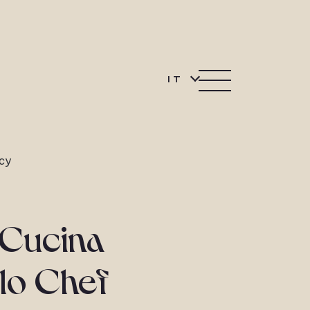
IT
cy
a Cucina
llo Chef