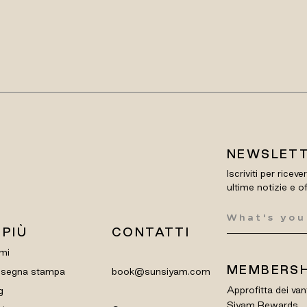
NEWSLET
Iscriviti per riceve
ultime notizie e o
 PIÙ
CONTATTI
mi
MEMBERSH
segna stampa
book@sunsiyam.com
Approfitta dei van
g
Siyam Rewards