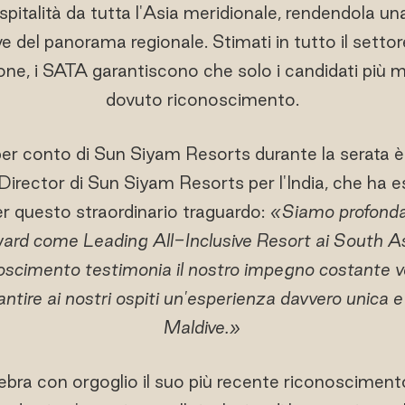
ospitalità da tutta l'Asia meridionale, rendendola un
 del panorama regionale. Stimati in tutto il settore
one, i SATA garantiscono che solo i candidati più mer
dovuto riconoscimento.
o per conto di Sun Siyam Resorts durante la serata è 
rector di Sun Siyam Resorts per l'India, che ha e
r questo straordinario traguardo:
«Siamo profonda
Award come Leading All-Inclusive Resort ai South A
scimento testimonia il nostro impegno costante ver
antire ai nostri ospiti un'esperienza davvero unica 
Maldive.»
lebra con orgoglio il suo più recente riconoscimento