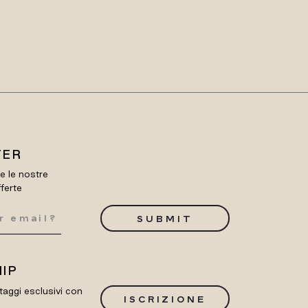
TER
re le nostre
fferte
SUBMIT
IP
taggi esclusivi con
ISCRIZIONE