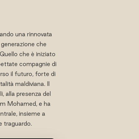
lando una rinnovata
va generazione che
uello che è iniziato
spettate compagnie di
o il futuro, forte di
alità maldiviana. Il
, alla presenza del
yam Mohamed, e ha
entrale, insieme a
e traguardo.