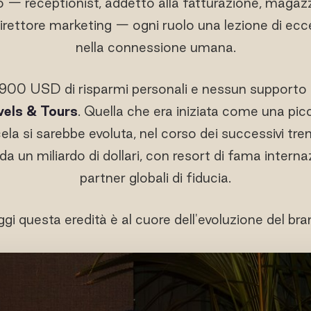
no — receptionist, addetto alla fatturazione, magaz
direttore marketing — ogni ruolo una lezione di ecce
nella connessione umana.
i 900 USD di risparmi personali e nessun supporto 
vels & Tours
. Quella che era iniziata come una pi
cela si sarebbe evoluta, nel corso dei successivi tre
a un miliardo di dollari, con resort di fama interna
partner globali di fiducia.
gi questa eredità è al cuore dell'evoluzione del bra