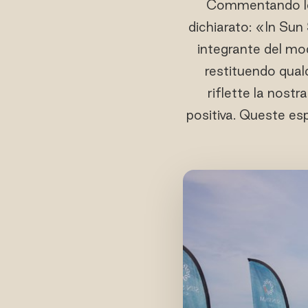
Commentando le i
dichiarato: «In Sun 
integrante del mo
restituendo qualc
riflette la nost
positiva. Queste e