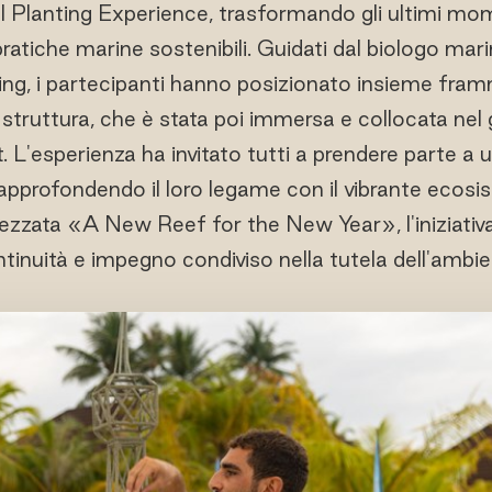
l Planting Experience, trasformando gli ultimi mom
pratiche marine sostenibili. Guidati dal biologo mari
ving, i partecipanti hanno posizionato insieme framm
struttura, che è stata poi immersa e collocata nel gi
. L'esperienza ha invitato tutti a prendere parte a 
, approfondendo il loro legame con il vibrante eco
tezzata «A New Reef for the New Year», l'iniziativa
ontinuità e impegno condiviso nella tutela dell'ambi