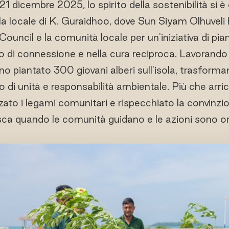
l 21 dicembre 2025, lo spirito della sostenibilità si è
sola locale di K. Guraidhoo, dove Sun Siyam Olhuveli
Council e la comunità locale per un'iniziativa di pi
o di connessione e nella cura reciproca. Lavorando 
o piantato 300 giovani alberi sull'isola, trasformand
i unità e responsabilità ambientale. Più che arricch
orzato i legami comunitari e rispecchiato la convinzi
risca quando le comunità guidano e le azioni sono or