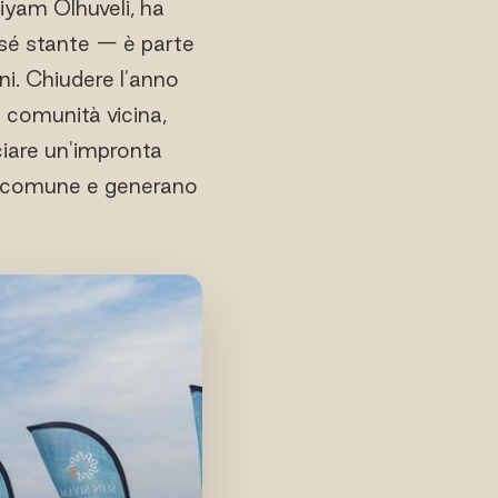
iyam Olhuveli, ha
a sé stante — è parte
i. Chiudere l'anno
a comunità vicina,
ciare un'impronta
o comune e generano