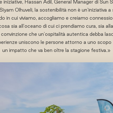
niziative, Hassan Adil, General Manager di Sun S
Siyam Olhuveli, la sostenibilità non è un'iniziativa 
do in cui viviamo, accogliamo e creiamo connession
osa sia all'oceano di cui ci prendiamo cura, sia all
ra convinzione che un'ospitalità autentica debba las
sperienze uniscono le persone attorno a uno scop
un impatto che va ben oltre la stagione festiva.»