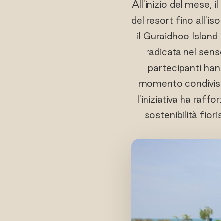
All'inizio del mese, i
del resort fino all'i
il Guraidhoo Island 
radicata nel sens
partecipanti hann
momento condiviso d
l'iniziativa ha raff
sostenibilità fio