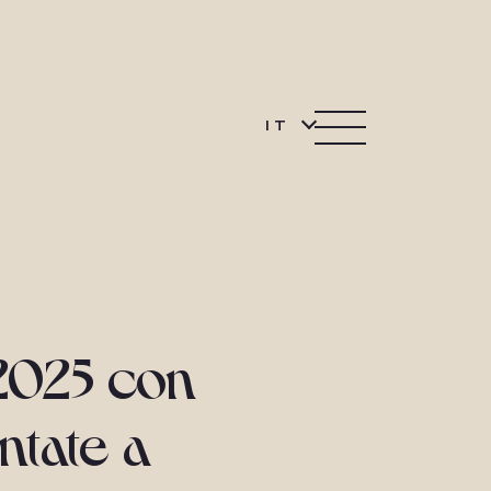
IT
 2025 con
entate a