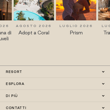
026
AGOSTO 2026
LUGLIO 2026
LU
una di
Adopt a Coral
Prism
Tra
uveli
RESORT
ESPLORA
DI PIÙ
CONTATTI