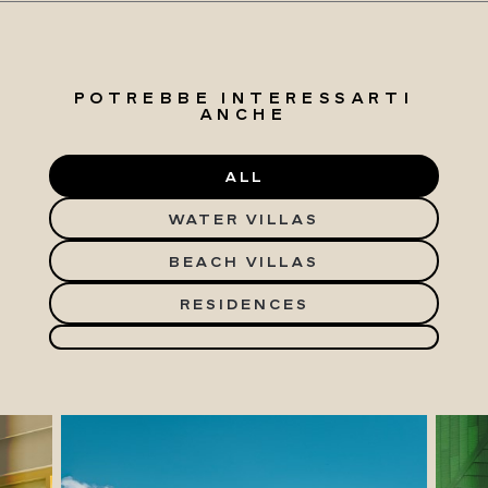
POTREBBE INTERESSARTI
ANCHE
ALL
WATER VILLAS
BEACH VILLAS
RESIDENCES