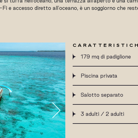
e si tuffa nell'oceano, una terrazza all'aperto e una ca
Fi e accesso diretto all'oceano, è un soggiorno che rest
CARATTERISTICH
179 mq di padiglione
Piscina privata
Salotto separato
3 adulti / 2 adulti