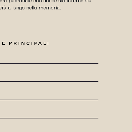
mera padronale con docce sia interne sia
erà a lungo nella memoria.
E PRINCIPALI