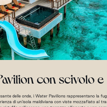
avilion con scivolo e
lassante delle onde, i Water Pavilions rappresentano la fu
erienza di un'isola maldiviana con viste mozzafiato al t