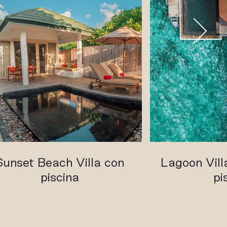
Sunset Beach Villa con
Lagoon Villa
piscina
pi