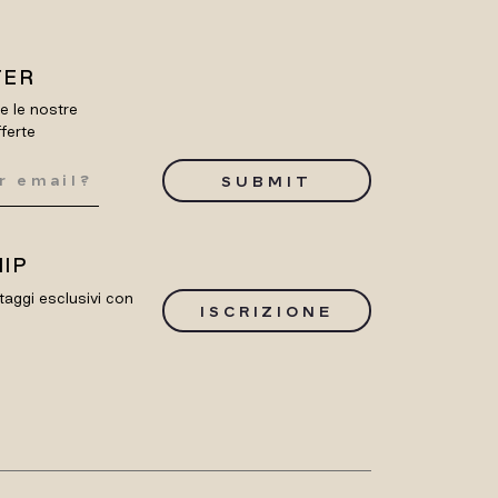
TER
re le nostre
fferte
SUBMIT
IP
taggi esclusivi con
ISCRIZIONE