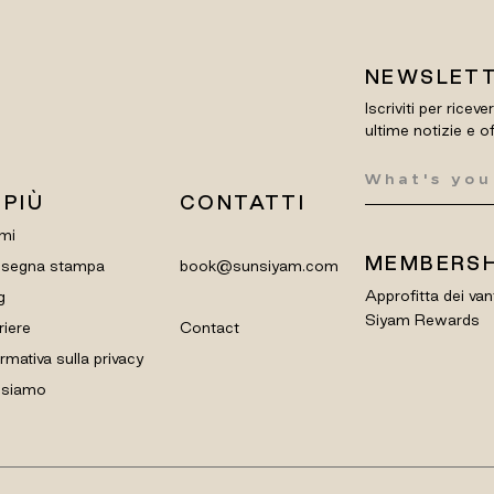
NEWSLET
Iscriviti per riceve
ultime notizie e o
 PIÙ
CONTATTI
mi
MEMBERSH
segna stampa
book@sunsiyam.com
Approfitta dei van
g
Siyam Rewards
riere
Contact
rmativa sulla privacy
 siamo