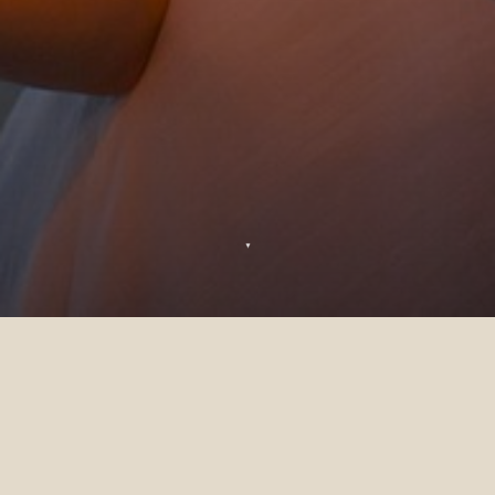
▼
Grazie
La sua richiesta è stata inviata e la