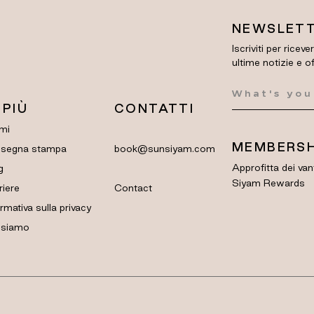
NEWSLET
Iscriviti per riceve
ultime notizie e o
 PIÙ
CONTATTI
mi
MEMBERSH
segna stampa
book@sunsiyam.com
Approfitta dei van
g
Siyam Rewards
riere
Contact
rmativa sulla privacy
 siamo