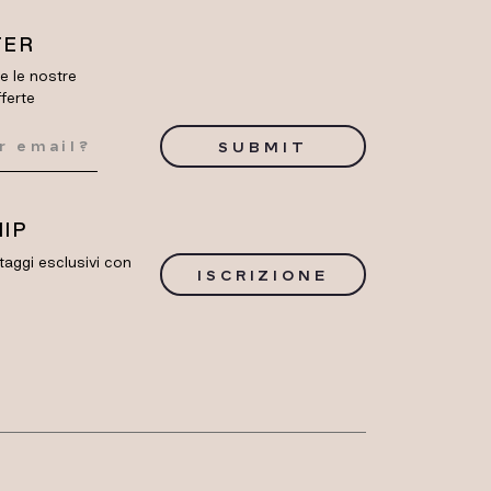
TER
re le nostre
fferte
SUBMIT
IP
taggi esclusivi con
ISCRIZIONE