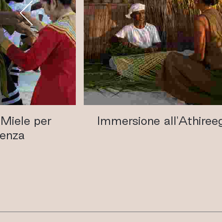
 Miele per
Immersione all'Athiree
lenza