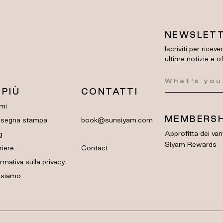
NEWSLET
Iscriviti per riceve
ultime notizie e o
 PIÙ
CONTATTI
mi
MEMBERSH
segna stampa
book@sunsiyam.com
Approfitta dei van
g
Siyam Rewards
riere
Contact
rmativa sulla privacy
 siamo