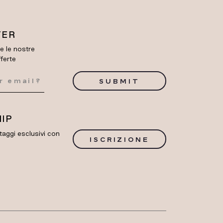
TER
re le nostre
fferte
SUBMIT
IP
taggi esclusivi con
ISCRIZIONE