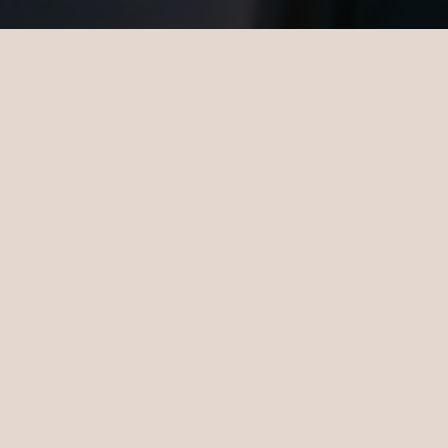
Immersioni a Sun Siyam Vilu
Reef
Che sia la vostra prima immersione o la
centesima, il nostro centro immersioni
certificato SSI avrà un corso adatto a voi.
Esplorate la nostra barriera corallina, a soli
30 metri dalla riva, o avventuratevi più
lontano per scoprire grotte sottomarine e
relitti ricoperti di coralli. E con corsi pensati
appositamente per i più piccoli, tutta la
famiglia può tuffarsi insieme.