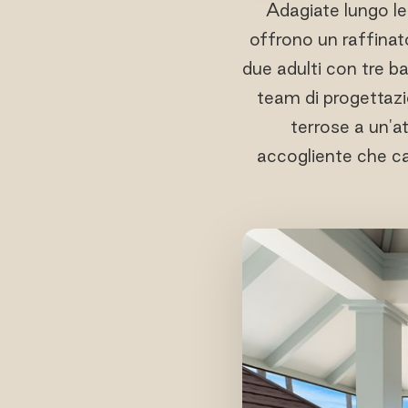
Adagiate lungo le
offrono un raffinato
due adulti con tre ba
team di progettazi
terrose a un'a
accogliente che c