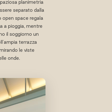
 spaziosa planimetria
ssere separato dalla
no open space regala
a a pioggia, mentre
no il soggiorno un
ll'ampia terrazza
mmirando le viste
lle onde.