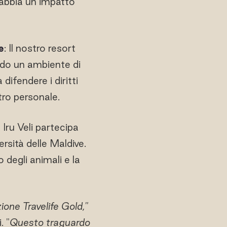
 abbia un impatto
e
: Il nostro resort
endo un ambiente di
difendere i diritti
tro personale.
Iru Veli partecipa
rsità delle Maldive.
 degli animali e la
one Travelife Gold,"
. "
Questo traguardo