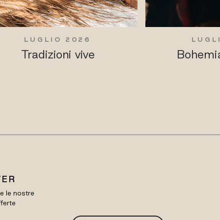
LUGLIO 2026
LUGL
Tradizioni vive
Bohemia
TER
re le nostre
fferte