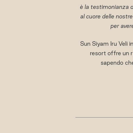
è la testimonianza de
al cuore delle nostr
per aver
Sun Siyam Iru Veli inv
resort offre un 
sapendo che 