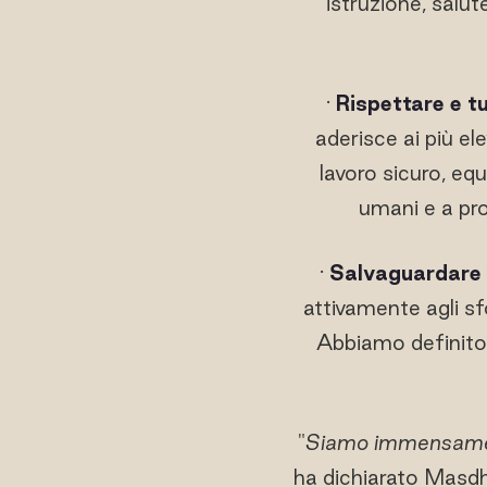
istruzione, salu
·
Rispettare e tu
aderisce ai più el
lavoro sicuro, equ
umani e a pro
·
Salvaguardare i
attivamente agli sf
Abbiamo definito p
"
Siamo immensamente
ha dichiarato Masdh