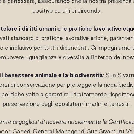
te e benessere, assicurando che la nostra presenza
positivo su chi ci circonda.
telare i diritti umani e le pratiche lavorative equ
evati standard di pratiche lavorative etiche, garant
o e inclusivo per tutti i dipendenti. Ci impegniamo a 
muovere uguaglianza e diversità all'interno del nos
l benessere animale e la biodiversità
: Sun Siyam 
orzi di conservazione per proteggere la ricca biodive
olitiche volte a garantire il trattamento rispettoso
preservazione degli ecosistemi marini e terrestri.
 orgogliosi di ricevere nuovamente la Certificazi
ooq Saeed, General Manager di Sun Siyam Iru Veli