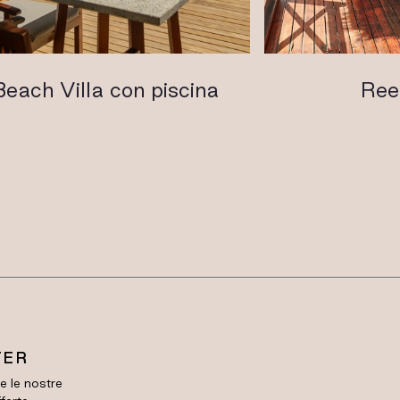
Beach Villa con piscina
Reef
TER
re le nostre