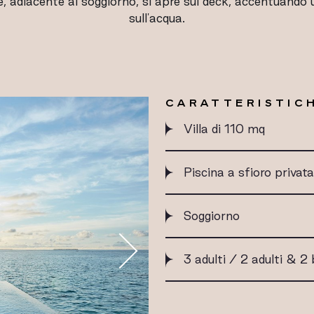
, adiacente al soggiorno, si apre sul deck, accentuando 
sull'acqua.
CARATTERISTICH
Villa di 110 mq
Piscina a sfioro privata
Soggiorno
3 adulti / 2 adulti & 2