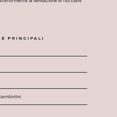
ulteriormente la sensazione di fluttuare
E PRINCIPALI
 bambiniini