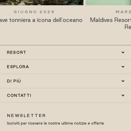
MARZO 2025
ceano
Maldives Resort Guide: Sun Siyam
Ba
Resorts
RESORT
ESPLORA
DI PIÙ
CONTATTI
NEWSLETTER
Iscriviti per ricevere le nostre ultime notizie e offerte