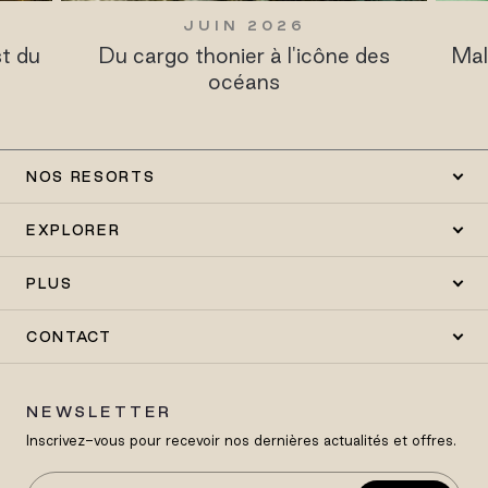
MARS 2025
es
Maldives Resort Guide: Sun Siyam
Ba
Resorts
NOS RESORTS
EXPLORER
PLUS
CONTACT
NEWSLETTER
Inscrivez-vous pour recevoir nos dernières actualités et offres.