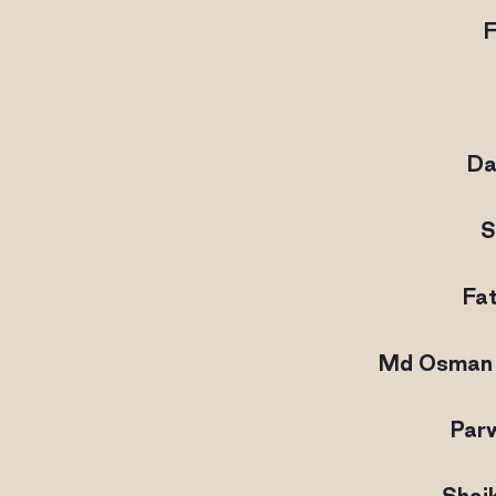
F
Da
S
Fa
Md Osman
Par
Shai