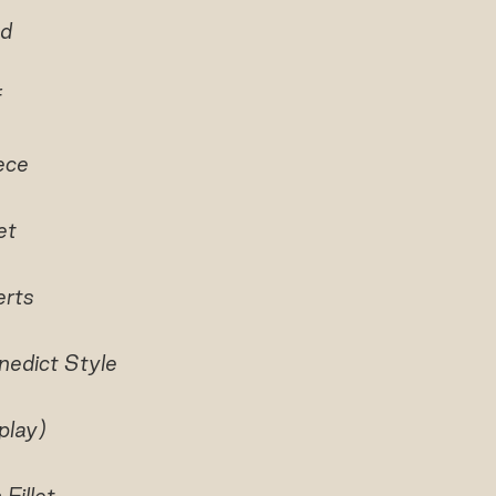
od
f
ece
et
erts
nedict Style
play)
Fillet