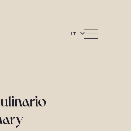
IT
ulinario
inary