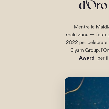
d'Oro
Mentre le Maldiv
maldiviana — festegg
2022 per celebrare l
Siyam Group, l'O
Award"
per il