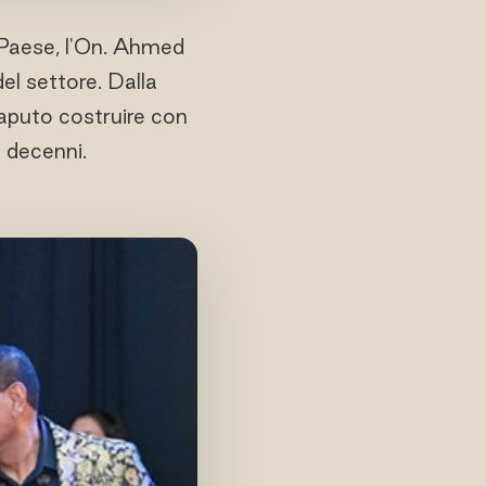
 Paese, l'On. Ahmed
el settore. Dalla
saputo costruire con
e decenni.