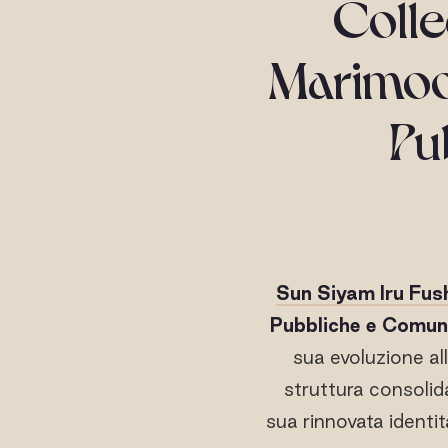
Colle
Marimoo
Pu
Sun Siyam Iru Fus
Pubbliche e Comun
sua evoluzione al
struttura consolida
sua rinnovata identi