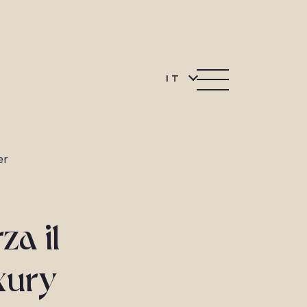
IT
er
za il
xury