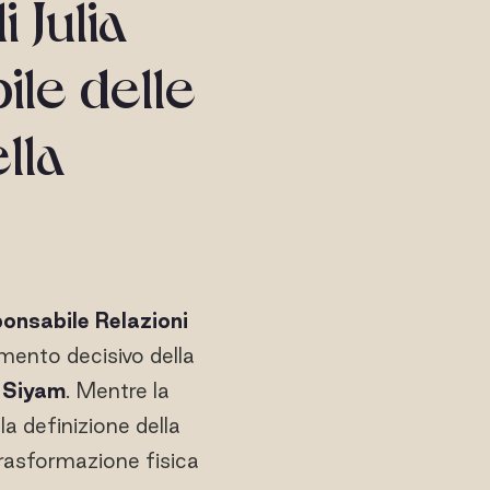
 Julia
le delle
lla
onsabile Relazioni
omento decisivo della
n Siyam
. Mentre la
la definizione della
trasformazione fisica