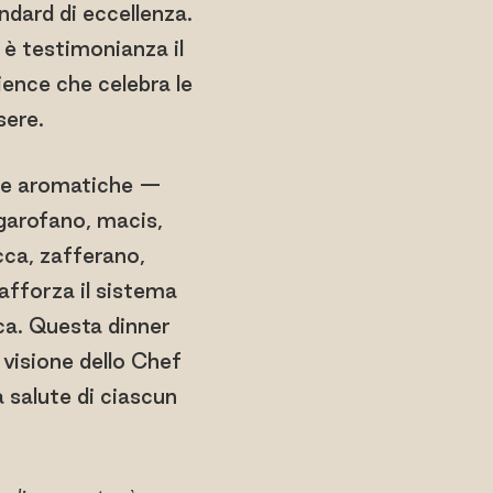
ndard di eccellenza.
 è testimonianza il
ience che celebra le
sere.
rbe aromatiche —
 garofano, macis,
cca, zafferano,
afforza il sistema
ica. Questa dinner
a visione dello Chef
la salute di ciascun