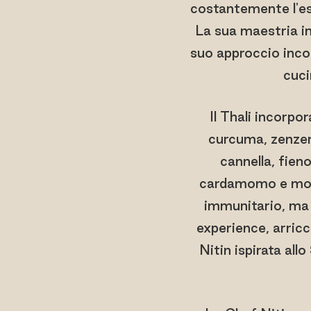
costantemente l'esp
La sua maestria in
suo approccio incon
cuci
Il Thali incorp
curcuma, zenzero
cannella, fien
cardamomo e molto
immunitario, ma è
experience, arricch
Nitin ispirata allo