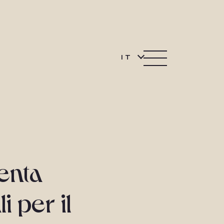
IT
enta
 per il