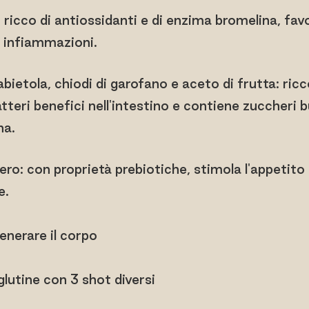
 ricco di antiossidanti e di enzima bromelina, favo
e infiammazioni.
bietola, chiodi di garofano e aceto di frutta: ric
atteri benefici nell'intestino e contiene zuccheri b
na.
nero: con proprietà prebiotiche, stimola l'appetito
e.
nerare il corpo
glutine con 3 shot diversi