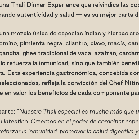
 una Thali Dinner Experience que reivindica las coc
ando autenticidad y salud — es su mejor carta d
 una mezcla única de especias indias y hierbas a
comino, pimienta negra, cilantro, clavo, macis, ca
gandha, ghee tradicional de vaca, azafrán, card
o refuerza la inmunidad, sino que también benefici
va. Esta experiencia gastronómica, concebida co
leccionados, refleja la convicción del Chef Nitin
e en valor los beneficios de cada componente para
arte: "
Nuestro Thali especial es mucho más que un
su intestino. Creemos en el poder de combinar espec
reforzar la inmunidad, promover la salud digestiva y