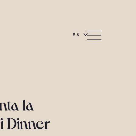
ES
nta la
i Dinner