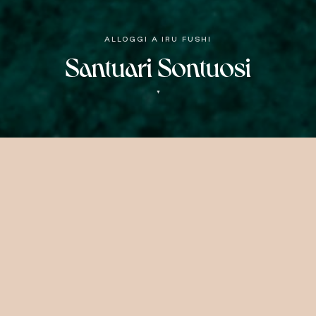
ALLOGGI A IRU FUSHI
Santuari Sontuosi
▼
Ville di Lusso & Retreat
Dalle nostre ville sull'acqua affacciate al
tramonto al glamour del nostro esclusivo
rifugio 'Celebrity', offriamo un'ampia varietà
di categorie.
Beach Villas