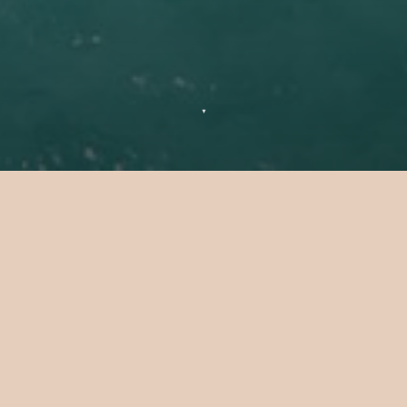
▼
Mettiti in contatto con Sun Siyam
Iru Fushi
Se hai una domanda o un'informazione su
Sun Siyam Iru Fushi, siamo felici di aiutarti.
Inviaci la tua richiesta e ti risponderemo nel
più breve tempo possibile.