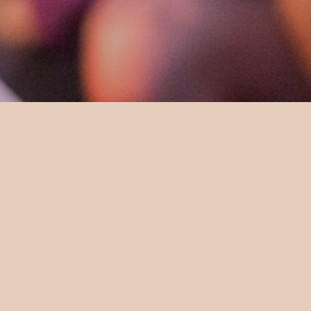
Grazie
a richiesta è stata inviata e ti risponderemo il prima poss