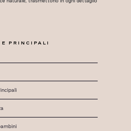
luce naturale, trasmettono in ogni dettaglio
E PRINCIPALI
incipali
ta
 bambini