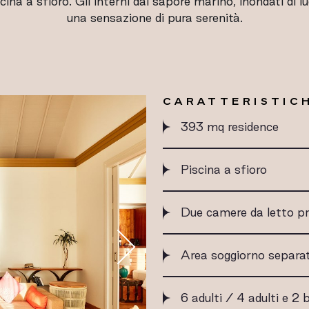
cina a sfioro. Gli interni dal sapore marino, inondati di 
una sensazione di pura serenità.
CARATTERISTICH
393 mq residence
Piscina a sfioro
Due camere da letto pr
Area soggiorno separa
6 adulti / 4 adulti e 2