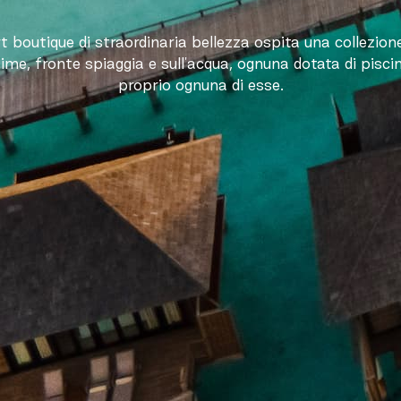
 boutique di straordinaria bellezza ospita una collezione 
ime, fronte spiaggia e sull'acqua, ognuna dotata di piscin
proprio ognuna di esse.