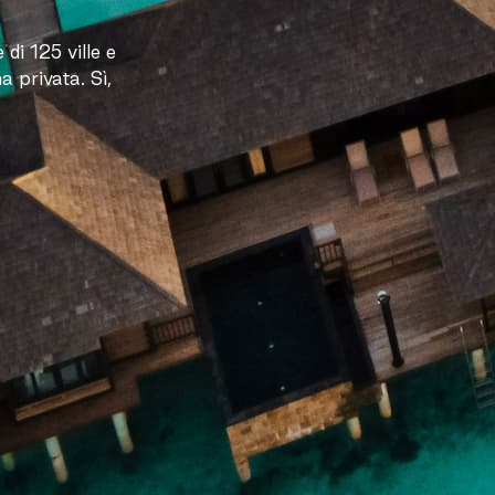
di 125 ville e
a privata. Sì,