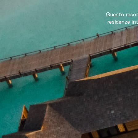
Questo resort
residenze int