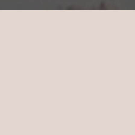
Offerta Famiglia
Sun Siyam Vilu Reef
Non dovete più rinunciare alla vacanza in
famiglia che avete sempre sognato.
Prenotate una qualsiasi villa — i vostri
bambini soggiornano e mangiano
gratuitamente a Sun Siyam Vilu Reef!