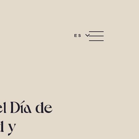
ES
l Día de
d y