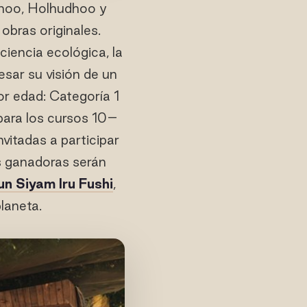
idhoo, Holhudhoo y
obras originales.
iencia ecológica, la
esar su visión de un
or edad: Categoría 1
para los cursos 10–
nvitadas a participar
es ganadoras serán
un Siyam Iru Fushi
,
laneta.