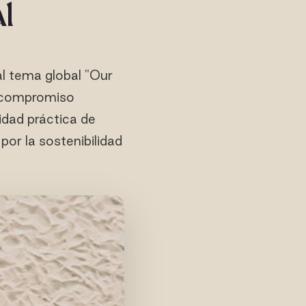
l
al tema global "Our
y compromiso
idad práctica de
por la sostenibilidad