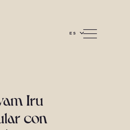
ES
iyam Iru
ular con