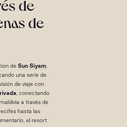
vés de
lenas de
tion de
Sun Siyam
,
acando una serie de
isión de viaje con
Privada
, conectando
maldivia a través de
recifes hasta las
imentario, el resort