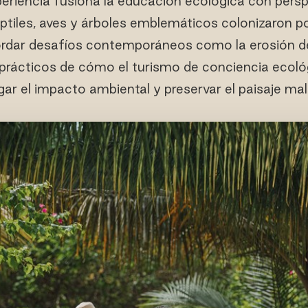
xperiencia fusiona la educación ecológica con persp
ptiles, aves y árboles emblemáticos colonizaron po
abordar desafíos contemporáneos como la erosión de
prácticos de cómo el turismo de conciencia ecoló
gar el impacto ambiental y preservar el paisaje mal