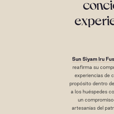
conci
experie
Sun Siyam Iru Fus
reafirma su compro
experiencias de c
propósito dentro de
a los huéspedes con
un compromiso si
artesanías del patr