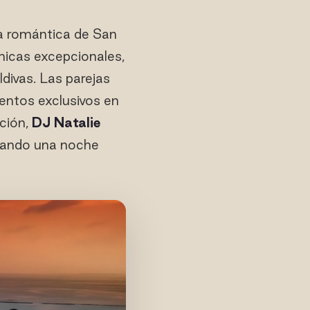
da romántica de San
micas excepcionales,
ldivas. Las parejas
entos exclusivos en
ación,
DJ Natalie
eando una noche