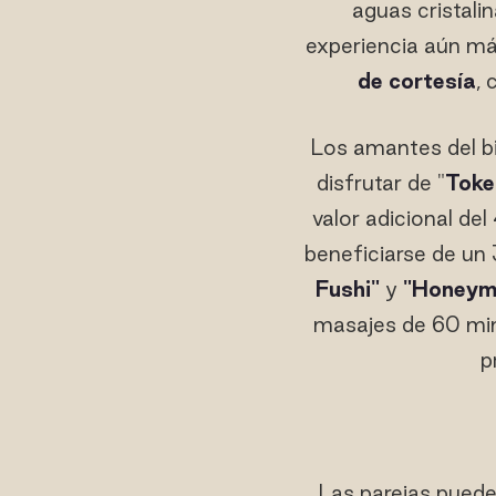
aguas cristalin
experiencia aún más
de cortesía
, 
Los amantes del bi
disfrutar de "
Toke
valor adicional d
beneficiarse de un
Fushi"
y
"Honeym
masajes de 60 min
p
Las parejas puede