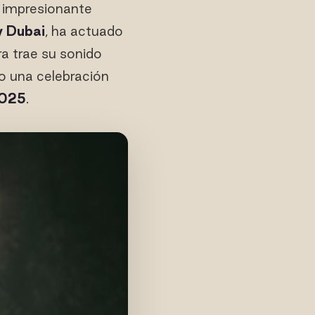
 impresionante
y Dubai
, ha actuado
ra trae su sonido
do una celebración
2025
.