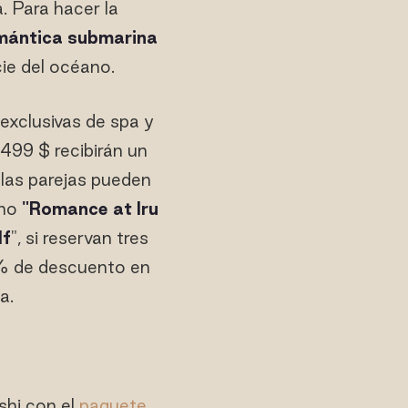
a. Para hacer la
mántica submarina
ie del océano.
exclusivas de spa y
 499 $ recibirán un
las parejas pueden
omo
"Romance at Iru
lf
", si reservan tres
0% de descuento en
a.
shi con el
paquete