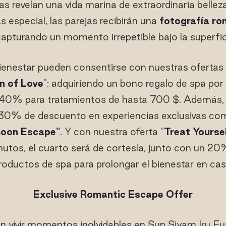
as revelan una vida marina de extraordinaria bellez
 especial, las parejas recibirán una
fotografía ro
capturando un momento irrepetible bajo la superfic
enestar pueden consentirse con nuestras ofertas 
n of Love
": adquiriendo un bono regalo de spa por
el 40% para tratamientos de hasta 700 $. Además, 
 30% de descuento en experiencias exclusivas c
oon Escape"
. Y con nuestra oferta "
Treat Yourse
utos, el cuarto será de cortesía, junto con un 2
roductos de spa para prolongar el bienestar en cas
Exclusive Romantic Escape Offer
n vivir momentos inolvidables en Sun Siyam Iru Fu