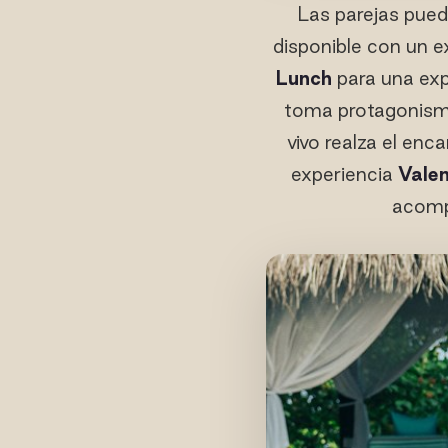
Las parejas pue
disponible con un e
Lunch
para una exp
toma protagonism
vivo realza el en
experiencia
Valen
acomp