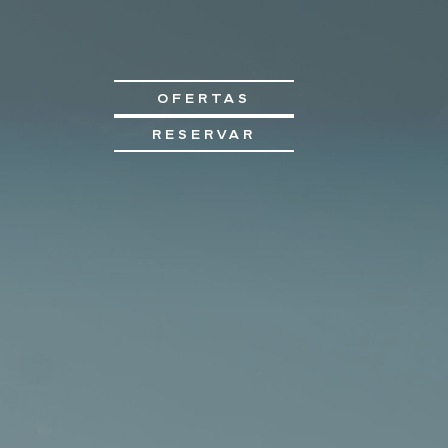
OFERTAS
RESERVAR