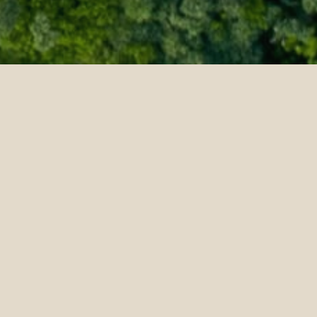
Inicio
Siyam World
Wellness Enqui
Consulta de Bi
Siyam World