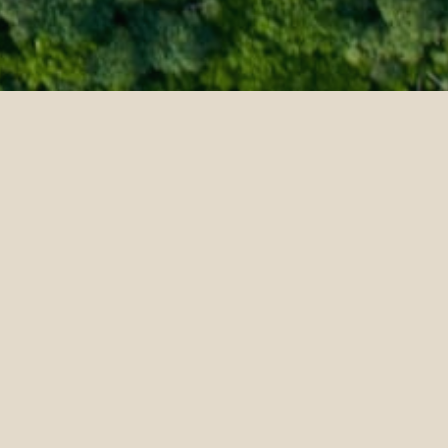
ry
enestar en