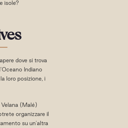
e isole?
ives
sapere dove si trova
ll'Oceano Indiano
a loro posizione, i
l Velana (Malé)
otrete organizzare il
tamento su un'altra