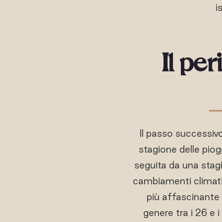
i
Il per
Il passo successivo
stagione delle pio
seguita da una stagi
cambiamenti climatic
più affascinante 
genere tra i 26 e 