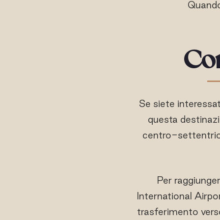
Quando 
Com
Se siete interessat
questa destinazi
centro-settentrion
Per raggiunger
International Airpor
trasferimento vers