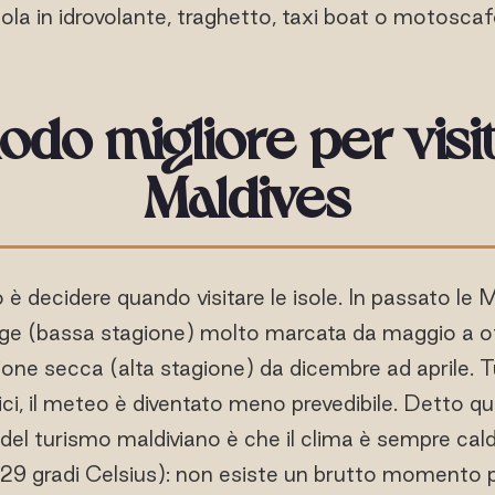
sola in idrovolante, traghetto, taxi boat o motoscaf
iodo migliore per visi
Maldives
 è decidere quando visitare le isole. In passato le
gge (bassa stagione) molto marcata da maggio a o
one secca (alta stagione) da dicembre ad aprile. Tu
i, il meteo è diventato meno prevedibile. Detto qu
del turismo maldiviano è che il clima è sempre cald
i 29 gradi Celsius): non esiste un brutto momento per