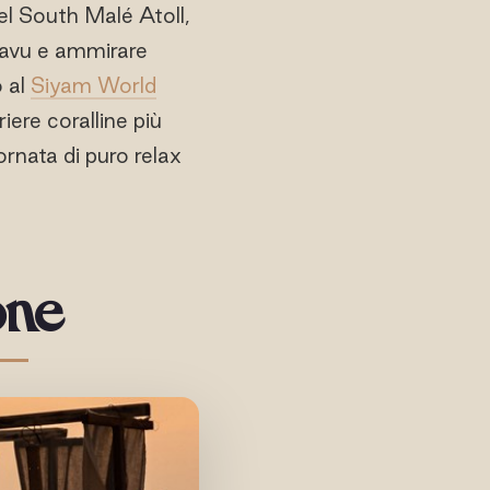
l South Malé Atoll,
Vaavu e ammirare
 al
Siyam World
iere coralline più
ornata di puro relax
one