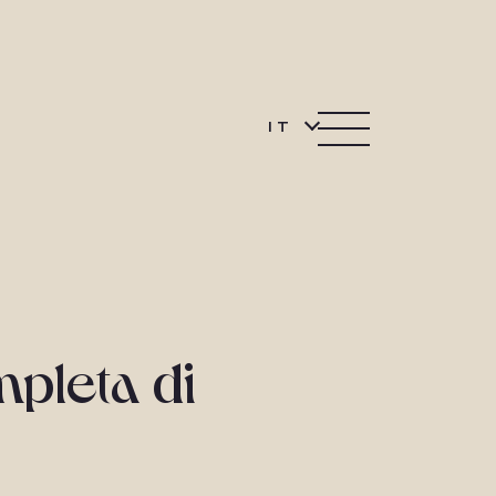
IT
mpleta di