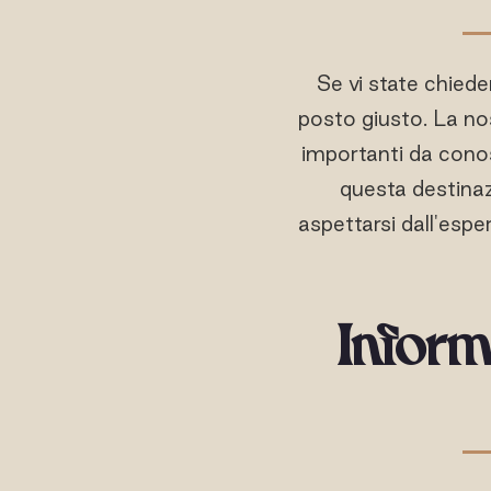
Se vi state chiede
posto giusto. La nos
importanti da conosc
questa destinaz
aspettarsi dall'esperi
Inform