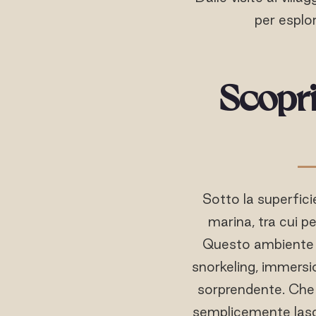
per esplo
Scopri
Sotto la superfici
marina, tra cui p
Questo ambiente u
snorkeling, immersio
sorprendente. Che s
semplicemente lasci