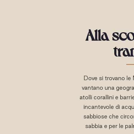
Alla sc
tra
Dove si trovano le
vantano una geograf
atolli corallini e ba
incantevole di acqu
sabbiose che circon
sabbia e per le pa