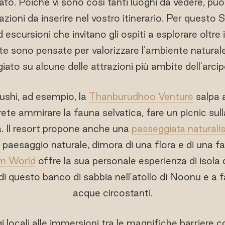
o. Poiché vi sono così tanti luoghi da vedere, può
razioni da inserire nel vostro itinerario. Per quest
 escursioni che invitano gli ospiti a esplorare oltre i
 sono pensate per valorizzare l'ambiente naturale e
iato su alcune delle attrazioni più ambite dell'arci
ushi, ad esempio, la
Thanburudhoo Venture
salpa a
rete ammirare la fauna selvatica, fare un picnic sull
ta. Il resort propone anche una
passeggiata naturalis
l paesaggio naturale, dimora di una flora e di una fa
m World
offre la sua personale esperienza di isola d
ve di questo banco di sabbia nell'atollo di Noonu e a f
acque circostanti.
ggi locali alle immersioni tra le magnifiche barriere c