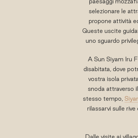
paesaggi mozzafiat
selezionare le att
propone attività ed
Queste uscite guidate
uno sguardo privileg
A Sun Siyam Iru F
disabitata, dove pot
vostra isola priva
snoda attraverso i
stesso tempo,
Siya
rilassarvi sulle ri
Dalle visite ai villa