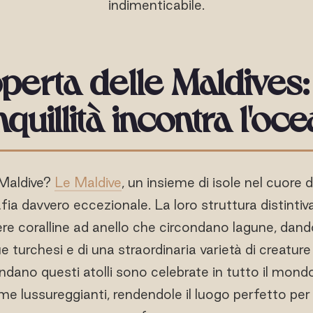
indimenticabile.
operta delle Maldives:
nquillità incontra l'oc
 Maldive?
Le Maldive
, un insieme di isole nel cuore 
ia davvero eccezionale. La loro struttura distintiva
rriere coralline ad anello che circondano lagune, dan
e turchesi e di una straordinaria varietà di creatur
dano questi atolli sono celebrate in tutto il mondo 
lme lussureggianti, rendendole il luogo perfetto per