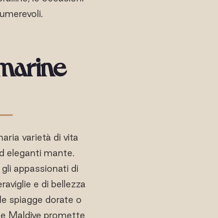
umerevoli.
omarine
ria varietà di vita
ed eleganti mante.
li appassionati di
aviglie e di bellezza
lle spiagge dorate o
 le Maldive promette