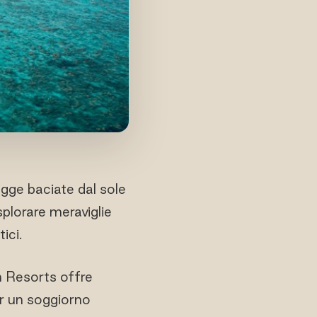
agge baciate dal sole
esplorare meraviglie
ici.
m Resorts offre
er un soggiorno