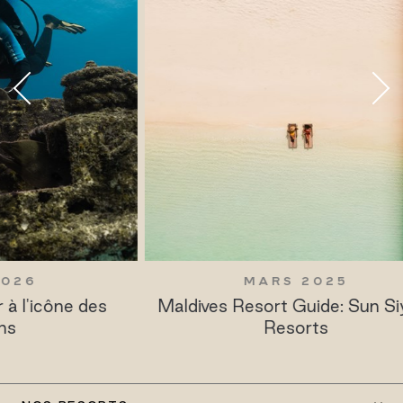
MARS 2025
es
Maldives Resort Guide: Sun Siyam
Ba
Resorts