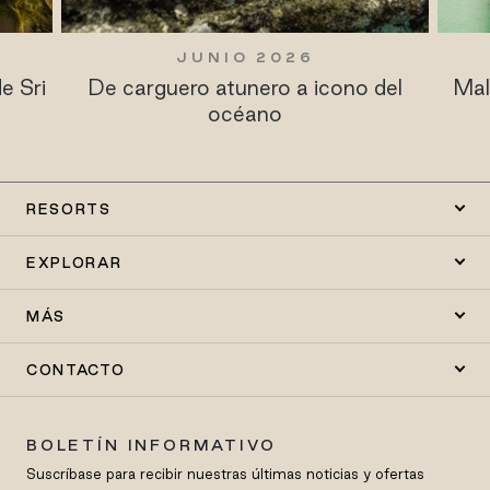
MARZO 2025
 del
Maldives Resort Guide: Sun Siyam
B
Resorts
RESORTS
EXPLORAR
MÁS
CONTACTO
BOLETÍN INFORMATIVO
Suscríbase para recibir nuestras últimas noticias y ofertas