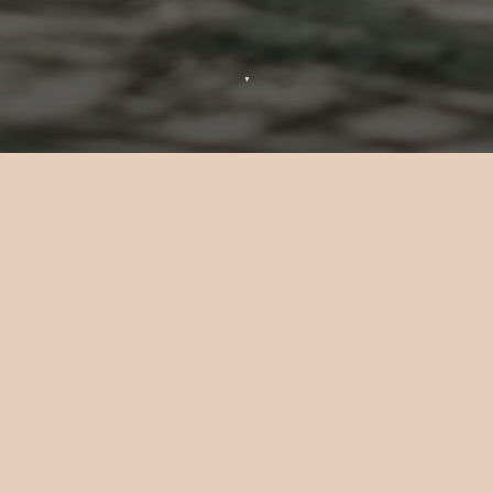
▼
Luna di miele a Sun Siyam Iru
Fushi
Lasciatevi avvolgere da sabbia bianca e
soffice, acque cristalline e palme che
ondeggiano al vento, e date inizio alla vita
coniugale come desiderate proseguirla. Una
destinazione da sogno per gli sposi,
celebrate il vostro amore con una cena
romantica a lume di candela sulla spiaggia,
brindando a un viaggio indimenticabile, al
vostro futuro insieme e l'uno all'altra.
In sintesi