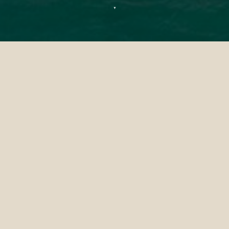
▼
Richiesta per meeting
Se sei interessato a prenotare una riunione
presso Sun Siyam Olhuveli, invia i tuoi dati
nel modulo sottostante e ti risponderemo al
più presto.
TRATAMIENTO
*
NOME
*