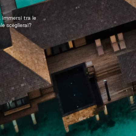
a immersi tra le
e sceglierai?