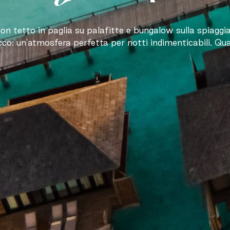
 con tetto in paglia su palafitte e bungalow sulla spiaggi
co: un'atmosfera perfetta per notti indimenticabili. Qual