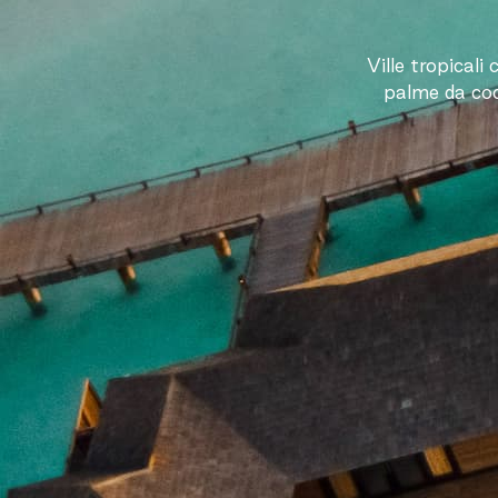
Ville tropicali
palme da coc