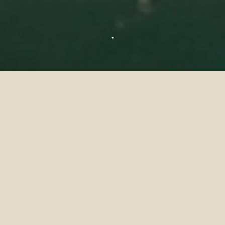
▼
L'offerta è valida per nuove
prenotazioni effettuate entro il 1°
dicembre 2025, per soggiorni nel
periodo dal 23 dicembre 2025 al
7 gennaio 2026. Tutti i servizi,
inclusi gli sport acquatici, i
ristoranti e la spa, richiedono
una prenotazione anticipata. Lo
sconto à la carte non include le