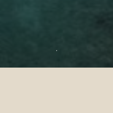
▼
Offerta Estiva
Sun Siyam Olhuveli
Quest'estate, elevate la vostra fuga sull'isola