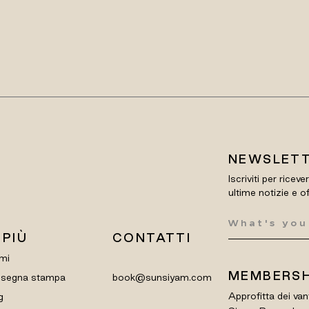
NEWSLET
Iscriviti per riceve
ultime notizie e o
 PIÙ
CONTATTI
mi
MEMBERSH
segna stampa
book@sunsiyam.com
Approfitta dei van
g