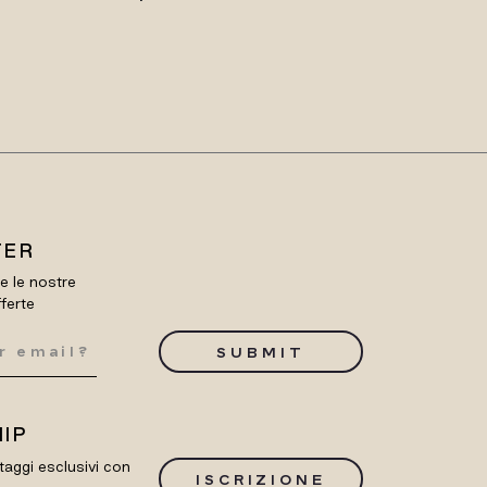
TER
re le nostre
fferte
SUBMIT
IP
taggi esclusivi con
ISCRIZIONE