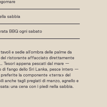
ungomare
nella sabbia
serata BBQ ogni sabato
voli e sedie all'ombra delle palme da
o del ristorante affacciato direttamente
ibo… Tesori appena pescati dal mare —
o di fango dello Sri Lanka, pesce intero —
Se preferite la componente «terra» del
li anche tagli pregiati di manzo, agnello e
sata: una cena con i piedi nella sabbia.