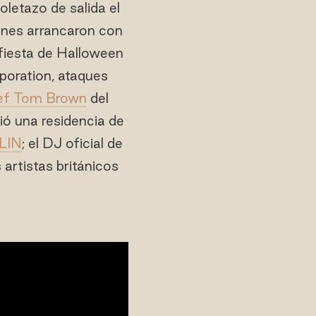
letazo de salida el
iones arrancaron con
fiesta de Halloween
rporation, ataques
ef Tom Brown
del
ó una residencia de
LIN
; el DJ oficial de
 artistas británicos