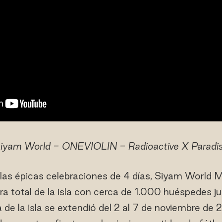
iyam World - ONEVIOLIN - Radioactive X Paradi
as épicas celebraciones de 4 días, Siyam World M
a total de la isla con cerca de 1.000 huéspedes j
e la isla se extendió del 2 al 7 de noviembre de 