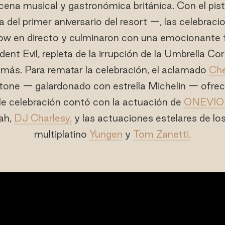
cena musical y gastronómica británica. Con el pisto
 del primer aniversario del resort —, las celebrac
ow en directo y culminaron con una emocionante 
ent Evil, repleta de la irrupción de la Umbrella Co
ás. Para rematar la celebración, el aclamado
Ch
tone — galardonado con estrella Michelin — ofreci
íble celebración contó con la actuación de
ONEVIO
ah,
DJ Charlesy,
y las actuaciones estelares de los
multiplatino
Yungen
y
Tom Zanetti.