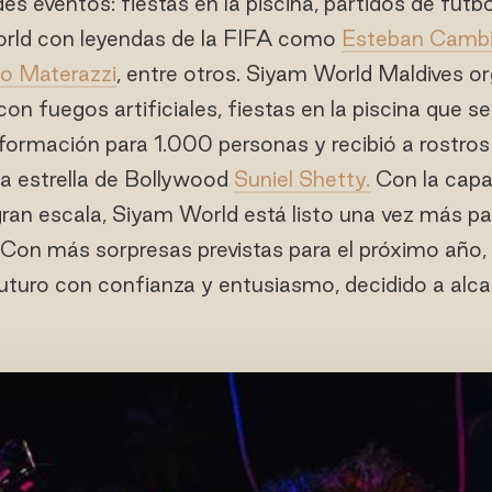
es eventos: fiestas en la piscina, partidos de fútb
rld con leyendas de la FIFA como
Esteban Camb
o Materazzi
, entre otros. Siyam World Maldives o
 con fuegos artificiales, fiestas en la piscina que s
formación para 1.000 personas y recibió a rostro
la estrella de Bollywood
Suniel Shetty.
Con la capac
ran escala, Siyam World está listo una vez más pa
Con más sorpresas previstas para el próximo año,
futuro con confianza y entusiasmo, decidido a alca