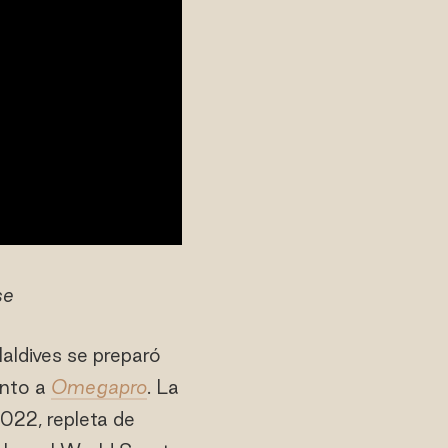
se
aldives se preparó
unto a
Omegapro
. La
2022, repleta de