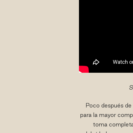
S
Poco después de l
para la mayor compr
toma completa d