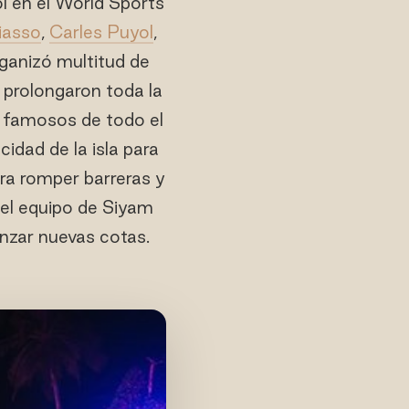
ol en el World Sports
iasso
,
Carles Puyol
,
rganizó multitud de
e prolongaron toda la
s famosos de todo el
idad de la isla para
ra romper barreras y
 el equipo de Siyam
nzar nuevas cotas.