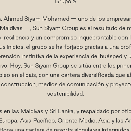
Grupo.»
n. Ahmed Siyam Mohamed — uno de los empresar
as Maldivas —, Sun Siyam Group es el resultado de 
o, resiliencia y un compromiso inquebrantable con la
us inicios, el grupo se ha forjado gracias a una pr
rensión instintiva de la experiencia del huésped y 
divo. Hoy, Sun Siyam Group se sitúa entre los princ
leo en el país, con una cartera diversificada que a
e, construcción, medios de comunicación y proyect
sostenibilidad.
en las Maldivas y Sri Lanka, y respaldado por ofi
Europa, Asia Pacífico, Oriente Medio, Asia y las 
iona una cartera de resorts singulares integrados