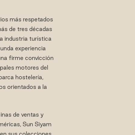
ios más respetados
más de tres décadas
 industria turística
ofunda experiencia
una firme convicción
ipales motores del
barca hostelería,
os orientados a la
cinas de ventas y
Américas, Sun Siyam
 en sus colecciones