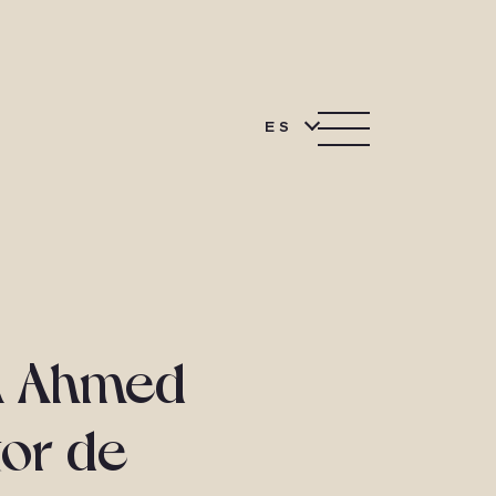
ES
a Ahmed
tor de