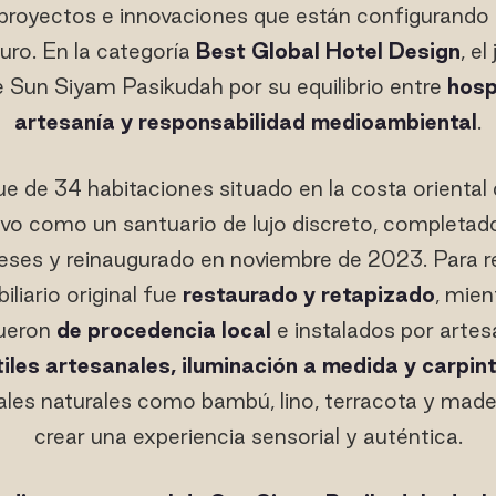
 proyectos e innovaciones que están configurando
uturo. En la categoría
Best Global Hotel Design
, e
 Sun Siyam Pasikudah por su equilibrio entre
hosp
artesanía y responsabilidad medioambiental
.
ue de 34 habitaciones situado en la costa oriental
vo como un santuario de lujo discreto, completad
eses y reinaugurado en noviembre de 2023. Para red
iliario original fue
restaurado y retapizado
, mien
fueron
de procedencia local
e instalados por artes
tiles artesanales, iluminación a medida y carpin
les naturales como bambú, lino, terracota y made
crear una experiencia sensorial y auténtica.