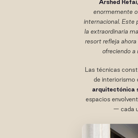
Arshed Refai,
enormemente org
internacional. Este 
la extraordinaria m
resort refleja ahora
ofreciendo a
Las técnicas const
de interiorismo
arquitectónica 
espacios envolvent
— cada u