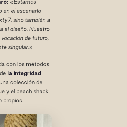
aró:
«Estamos
 en el escenario
ixty7, sino también a
a al diseño. Nuestro
n vocación de futuro,
te singular.»
ida con los métodos
nde
la integridad
s una colección de
ue y el beach shack
 propios.