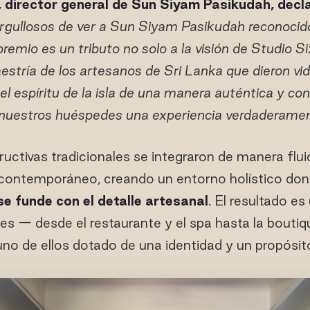
 director general de Sun Siyam Pasikudah, decl
ullosos de ver a Sun Siyam Pasikudah reconocido
premio es un tributo no solo a la visión de Studio S
aestría de los artesanos de Sri Lanka que dieron vid
 el espíritu de la isla de una manera auténtica y co
 nuestros huéspedes una experiencia verdaderamen
ructivas tradicionales se integraron de manera flu
 contemporáneo, creando un entorno holístico do
se funde con el detalle artesanal
. El resultado e
es — desde el restaurante y el spa hasta la boutiq
no de ellos dotado de una identidad y un propósito