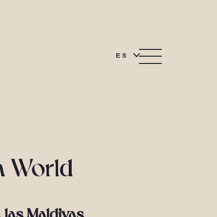
ES
m World
 las Maldivas