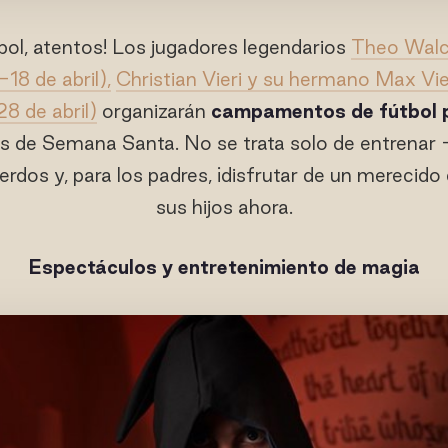
tbol, atentos! Los jugadores legendarios
Theo Walco
18 de abril),
Christian Vieri y su hermano Max Vier
8 de abril)
organizarán
campamentos de fútbol p
es de Semana Santa. No se trata solo de entrenar 
cuerdos y, para los padres, ¡disfrutar de un merecido
sus hijos ahora.
Espectáculos y entretenimiento de magia