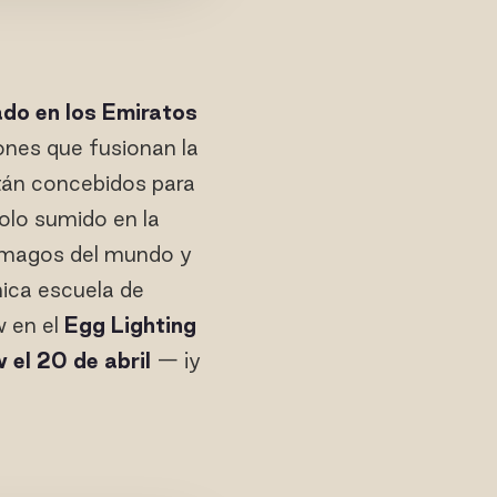
do en los Emiratos
ones que fusionan la
tán concebidos para
dolo sumido en la
s magos del mundo y
nica escuela de
w en el
Egg Lighting
el 20 de abril
— ¡y