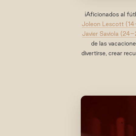
¡Aficionados al fú
Joleon Lescott (14–
Javier Saviola (24–2
de las vacacion
divertirse, crear re