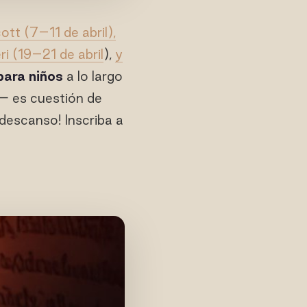
tt (7–11 de abril),
i (19–21 de abril
),
y
ara niños
a lo largo
— es cuestión de
 descanso! Inscriba a