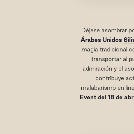
Déjese asombrar por
Árabes Unidos
Sil
magia tradicional 
transportar al p
admiración y el as
contribuye act
malabarismo en lín
Event del 18 de abri